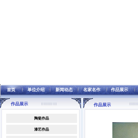
首页
单位介绍
新闻动态
名家名作
作品展示
作品展示
作品展示
陶瓷作品
漆艺作品