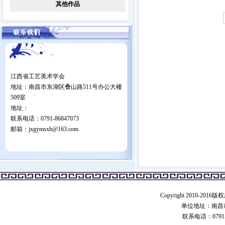
其他作品
江西省工艺美术学会
地址：南昌市东湖区叠山路511号办公大楼
509室
地址：
联系电话：0791-86847073
邮箱：jxgymsxh@163.com
Copyright 2010-201
单位地址：南昌市
联系电话：0791-8