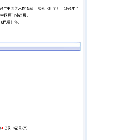
0年中国美术馆收藏 ；漆画《叼羊》，1991年全
11中国厦门漆画展。
古镇民居》等。
共
1
记录
8
记录/页