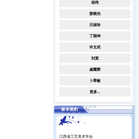
胡伟
姜晓光
汪淑珍
丁国坤
许文武
刘宽
戚耀辉
卜翠敏
更多...
江西省工艺美术学会