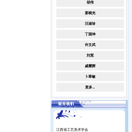
胡伟
姜晓光
汪淑珍
丁国坤
许文武
刘宽
戚耀辉
卜翠敏
更多...
江西省工艺美术学会